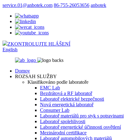
service.01@anbotek.com
86-755-26053656
anbotek
ZKONTROLUJTE HLÁŠENÍ
English
Domov
ROZSAH SLUŽBY
Klasifikováno podle laboratoře
EMC Lab
Bezdrátová a RF laboratoř
Laboratoř elektrické bezpečnosti
Nová energetická laboratoř
Consumer Lab
Laboratoř materiálů pro styk s potravinami
Laboratoř spolehlivosti
Laboratoř energetické účinnosti osvětlení
Mezinárodní certifikace
Laboratoř automobilových materiálů