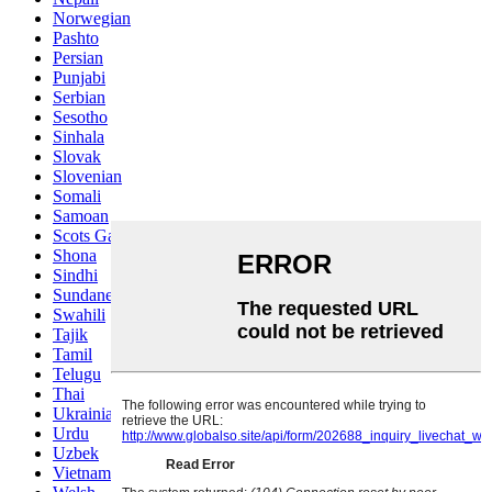
Norwegian
Pashto
Persian
Punjabi
Serbian
Sesotho
Sinhala
Slovak
Slovenian
Somali
Samoan
Scots Gaelic
Shona
Sindhi
Sundanese
Swahili
Tajik
Tamil
Telugu
Thai
Ukrainian
Urdu
Uzbek
Vietnamese