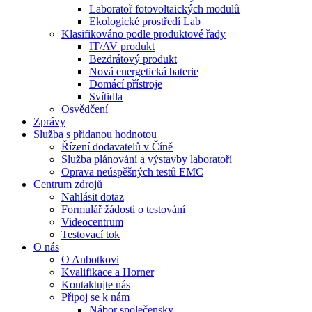
Laboratoř fotovoltaických modulů
Ekologické prostředí Lab
Klasifikováno podle produktové řady
IT/AV produkt
Bezdrátový produkt
Nová energetická baterie
Domácí přístroje
Svítidla
Osvědčení
Zprávy
Služba s přidanou hodnotou
Řízení dodavatelů v Číně
Služba plánování a výstavby laboratoří
Oprava neúspěšných testů EMC
Centrum zdrojů
Nahlásit dotaz
Formulář žádosti o testování
Videocentrum
Testovací tok
O nás
O Anbotkovi
Kvalifikace a Horner
Kontaktujte nás
Připoj se k nám
Nábor společensky