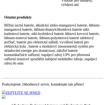
Vhodné pro nabíjení,
vybíjení atd
Ostatní produkty
Běžná suchá baterie, alkalická zinko-manganová baterie, lithium-
manganová baterie, lithium-thianylchloridová baterie nikl-
kadmiová baterie, nikl-hydridová baterie lithiová kovová baterie,
lithium-iontová baterie, lithium-polymerová baterie tabletový
počítač, baterie pro elektrické nářadí, vyvážení baterií pro
elektrická kola , baterie a modulový (monomerní) systém pro
skladování energie pro domácnost, záložní baterie
komunikačních zařízení, napájecí zdroj UPS pro přenosná
zařízení nouzové spouštění nabíjení mobilního zdroje, napájecí
zdroj do auta
Poskytujeme 24hodinový servis, kontaktujte nás přímo!
ZEPTEJTE SE HNED