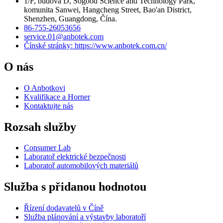
1/F, budova D, Sogood Science and Technology Park,
komunita Sanwei, Hangcheng Street, Bao'an District,
Shenzhen, Guangdong, Čína.
86-755-26053656
service.01@anbotek.com
Čínské stránky: https://www.anbotek.com.cn/
O nás
O Anbotkovi
Kvalifikace a Horner
Kontaktujte nás
Rozsah služby
Consumer Lab
Laboratoř elektrické bezpečnosti
Laboratoř automobilových materiálů
Služba s přidanou hodnotou
Řízení dodavatelů v Číně
Služba plánování a výstavby laboratoří