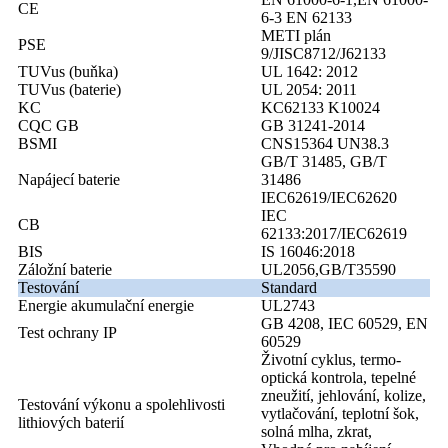
CE
6-3 EN 62133
METI plán
PSE
9/JISC8712/J62133
TUVus (buňka)
UL 1642: 2012
TUVus (baterie)
UL 2054: 2011
KC
KC62133 K10024
CQC GB
GB 31241-2014
BSMI
CNS15364 UN38.3
GB/T 31485, GB/T
Napájecí baterie
31486
IEC62619/IEC62620
IEC
CB
62133:2017/IEC62619
BIS
IS 16046:2018
Záložní baterie
UL2056,GB/T35590
Testování
Standard
Energie akumulační energie
UL2743
GB 4208, IEC 60529, EN
Test ochrany IP
60529
Životní cyklus, termo-
optická kontrola, tepelné
zneužití, jehlování, kolize,
Testování výkonu a spolehlivosti
vytlačování, teplotní šok,
lithiových baterií
solná mlha, zkrat,