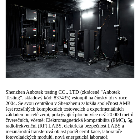
Shenzhen Anbotek testing CO., LTD (zkráceně "Anbotek
Testing", skladový kód: 837435) vstoupil na čínský trh v roce
2004. Se svou centrálou v Shenzhenu založila společnost AMB
šest rozsáhlých komplexních testovacích a experimentálních
základen po celé zemi, pokrývající plochu více než 20 000 metrů
čtverečních, včetně: Elektromagnetická kompatibilita (EMC), 5g
radiofrekvenční (RF) LABS, elektrická bezpečnost LABS a
mezinárodní transferová oblast podél certifikace, laboratoře
fotovoltaických modulů, nová energetická laboratoř,