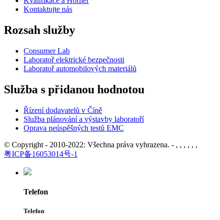
Kvalifikace a Horner
Kontaktujte nás
Rozsah služby
Consumer Lab
Laboratoř elektrické bezpečnosti
Laboratoř automobilových materiálů
Služba s přidanou hodnotou
Řízení dodavatelů v Číně
Služba plánování a výstavby laboratoří
Oprava neúspěšných testů EMC
© Copyright - 2010-2022: Všechna práva vyhrazena. - , , , , , ,
粤ICP备16053014号-1
Telefon
Telefon