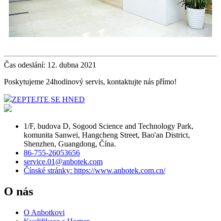
Čas odeslání: 12. dubna 2021
Poskytujeme 24hodinový servis, kontaktujte nás přímo!
ZEPTEJTE SE HNED
1/F, budova D, Sogood Science and Technology Park,
komunita Sanwei, Hangcheng Street, Bao'an District,
Shenzhen, Guangdong, Čína.
86-755-26053656
service.01@anbotek.com
Čínské stránky: https://www.anbotek.com.cn/
O nás
O Anbotkovi