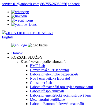
service.01@anbotek.com
86-755-26053656
anbotek
ZKONTROLUJTE HLÁŠENÍ
English
Domov
ROZSAH SLUŽBY
Klasifikováno podle laboratoře
EMC Lab
Bezdrátová a RF laboratoř
Laboratoř elektrické bezpečnosti
Nová energetická laboratoř
Consumer Lab
Laboratoř materiálů pro styk s potravinami
Laboratoř spolehlivosti
Laboratoř energetické účinnosti osvětlení
Mezinárodní certifikace
Laboratoř automobilových materiálů