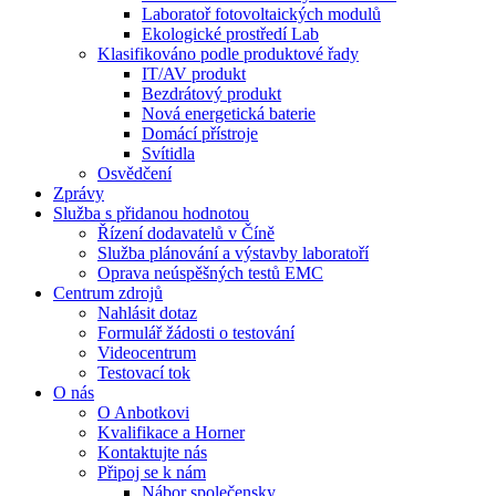
Laboratoř fotovoltaických modulů
Ekologické prostředí Lab
Klasifikováno podle produktové řady
IT/AV produkt
Bezdrátový produkt
Nová energetická baterie
Domácí přístroje
Svítidla
Osvědčení
Zprávy
Služba s přidanou hodnotou
Řízení dodavatelů v Číně
Služba plánování a výstavby laboratoří
Oprava neúspěšných testů EMC
Centrum zdrojů
Nahlásit dotaz
Formulář žádosti o testování
Videocentrum
Testovací tok
O nás
O Anbotkovi
Kvalifikace a Horner
Kontaktujte nás
Připoj se k nám
Nábor společensky